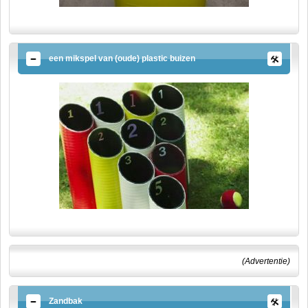
een mikspel van (oude) plastic buizen
(Advertentie)
Zandbak