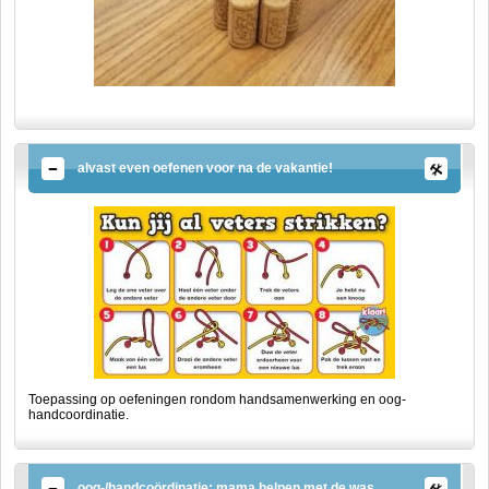
alvast even oefenen voor na de vakantie!
Toepassing op oefeningen rondom handsamenwerking en oog-
handcoordinatie.
oog-/handcoördinatie; mama helpen met de was