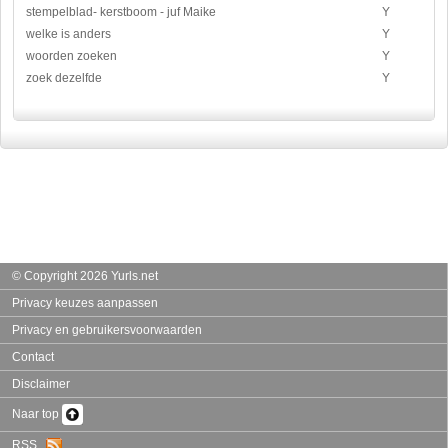
stempelblad- kerstboom - juf Maike
Y
welke is anders
Y
woorden zoeken
Y
zoek dezelfde
Y
© Copyright 2026 Yurls.net
Privacy keuzes aanpassen
Privacy en gebruikersvoorwaarden
Contact
Disclaimer
Naar top
RSS