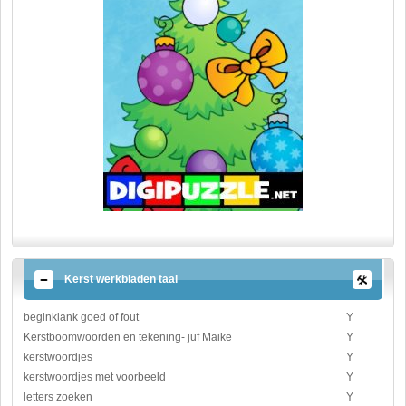
Kerst werkbladen taal
beginklank goed of fout
Y
Kerstboomwoorden en tekening- juf Maike
Y
kerstwoordjes
Y
kerstwoordjes met voorbeeld
Y
letters zoeken
Y