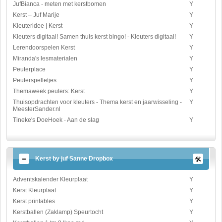
JufBianca - meten met kerstbomen
Y
Kerst – Juf Marije
Y
Kleuteridee | Kerst
Y
Kleuters digitaal! Samen thuis kerst bingo! - Kleuters digitaal!
Y
Lerendoorspelen Kerst
Y
Miranda's lesmaterialen
Y
Peuterplace
Y
Peuterspelletjes
Y
Themaweek peuters: Kerst
Y
Thuisopdrachten voor kleuters - Thema kerst en jaarwisseling -
Y
MeesterSander.nl
Tineke's DoeHoek - Aan de slag
Y
Kerst by juf Sanne Dropbox
Adventskalender Kleurplaat
Y
Kerst Kleurplaat
Y
Kerst printables
Y
Kerstballen (Zaklamp) Speurtocht
Y