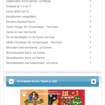
Digibordles Kerst sterren- juf Marije
Y
Doepad gr 1,2 en 3
Y
Kerst, tellen tot 10
Y
Kerstbomen vergelijken
Y
Kleuters digitaal! Kerst -
Y
Snow Village 3D Screensaver - YouTube
Y
Speel en leer met Kerst
Y
Tel de kerstballen in de boom-Juf Anja
Y
White Christmas 3D Screensaver - YouTube
Y
Woordjes met voorbeeld - juf Sanne
Y
Woordkaarten foto's- juf Sanne
Y
Woordkaarten kerst- juf Sanne
Y
Woordkaarten met lidwoorden- juf sanne
Y
Vertelplaat Kerst- Speel je wijs