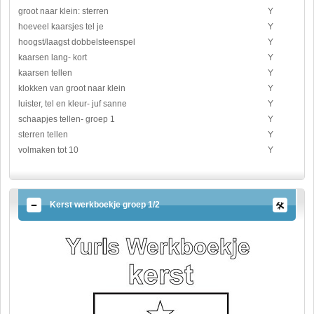
groot naar klein: sterren
Y
hoeveel kaarsjes tel je
Y
hoogst/laagst dobbelsteenspel
Y
kaarsen lang- kort
Y
kaarsen tellen
Y
klokken van groot naar klein
Y
luister, tel en kleur- juf sanne
Y
schaapjes tellen- groep 1
Y
sterren tellen
Y
volmaken tot 10
Y
Kerst werkboekje groep 1/2