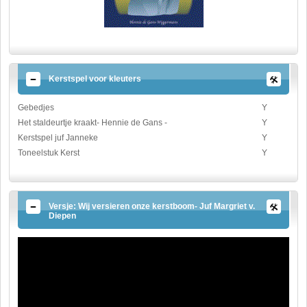
Kerstspel voor kleuters
Gebedjes
Y
Het staldeurtje kraakt- Hennie de Gans -
Y
Kerstspel juf Janneke
Y
Toneelstuk Kerst
Y
Versje: Wij versieren onze kerstboom- Juf Margriet v.
Diepen