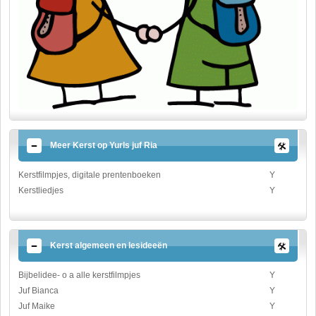
Meer Kerst op Yurls juf Ria
Kerstfilmpjes, digitale prentenboeken
Y
Kerstliedjes
Y
Kerst algemeen en lesideeën
Bijbelidee- o a alle kerstfilmpjes
Y
Juf Bianca
Y
Juf Maike
Y