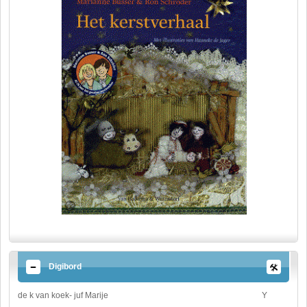
Digibord
de k van koek- juf Marije
Y