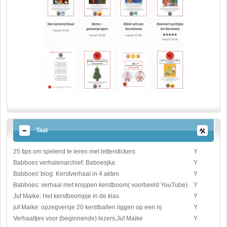
Taal
25 tips om spelend te leren met letterstickers
Y
Babboes verhalenarchief: Baboesjka
Y
Babboes' blog: Kerstverhaal in 4 akten
Y
Babboes: verhaal met knippen kerstboom( voorbeeld YouTube)
Y
Juf Maike: Het kerstboompje in de klas
Y
juf Maike: opzegversje 20 kerstballen liggen op een rij
Y
Verhaaltjes voor (beginnende) lezers,Juf Maike
Y