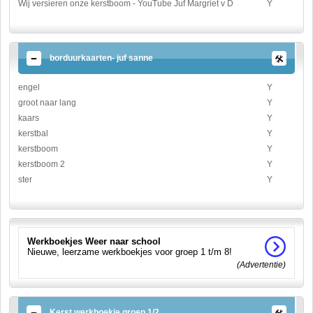
Wij versieren onze kerstboom - YouTube Juf Margriet v D
Y
borduurkaarten- juf sanne
engel
Y
groot naar lang
Y
kaars
Y
kerstbal
Y
kerstboom
Y
kerstboom 2
Y
ster
Y
Werkboekjes Weer naar school
Nieuwe, leerzame werkboekjes voor groep 1 t/m 8!
(Advertentie)
Kerst werkboekje groep 1/2