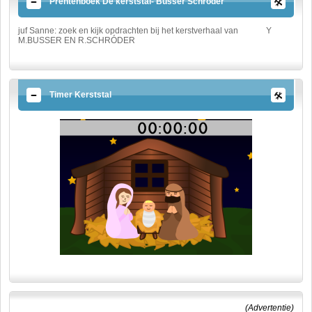
Prentenboek De kerststal- Busser Schroder
juf Sanne: zoek en kijk opdrachten bij het kerstverhaal van
Y
M.BUSSER EN R.SCHRÓDER
Timer Kerststal
(Advertentie)