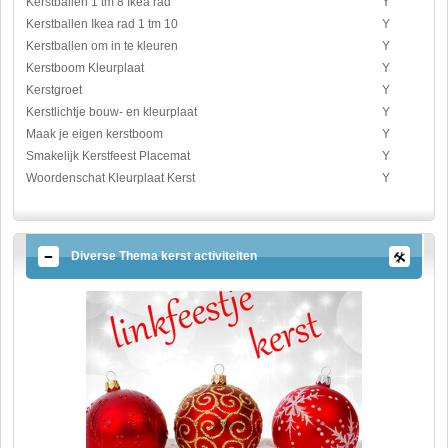
Kerstballen 1 tm 8 Ikea rad
Y
Kerstballen Ikea rad 1 tm 10
Y
Kerstballen om in te kleuren
Y
Kerstboom Kleurplaat
Y
Kerstgroet
Y
Kerstlichtje bouw- en kleurplaat
Y
Maak je eigen kerstboom
Y
Smakelijk Kerstfeest Placemat
Y
Woordenschat Kleurplaat Kerst
Y
Diverse Thema kerst activiteiten