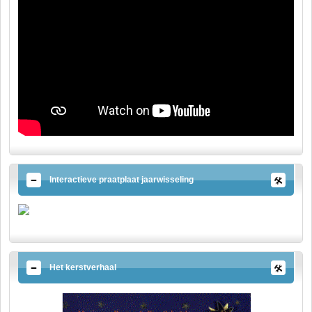
Interactieve praatplaat jaarwisseling
Het kerstverhaal