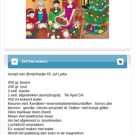
Zelf klei maken
recept van @mijnhartje 45 -juf Lydia
400 gr. bloem
200 gr. zout
3 eetl. slaolie
1 eetl. afgestreken aluin(drogist) Ter Apel DA
450 ml kokend water
Kleuren met: Kerstklei> levensmiddelenkleurstoffen : Xenos alle
kleuren- geurtje: citroen,amandel dr. Oetker- met buisje glitter
Alles bijelkaar doen (heet)
Mixen met elektrische mixer
Als het afgekoeld is: doorkneden.
Luchtdicht verplakken
Ev. soepel maken met water
Wordt het plakkerig dan even in de magnetron.