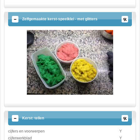
Zelfgemaakte kerst-speelklei - met glitters
Kerst: tellen
cijfers en voorwerpen
Y
cijferwerkblad
Y