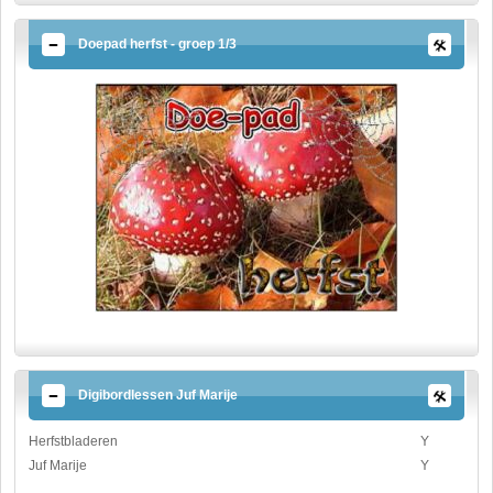
Doepad herfst - groep 1/3
Digibordlessen Juf Marije
Herfstbladeren
Y
Juf Marije
Y