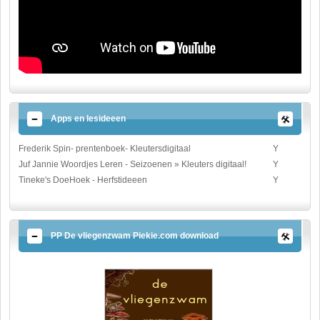
Apps en lesideeen
Frederik Spin- prentenboek- Kleutersdigitaal
Y
Juf Jannie Woordjes Leren - Seizoenen » Kleuters digitaal!
Y
Tineke's DoeHoek - Herfstideeen
Y
PP De vliegenzwam Piekie.com download