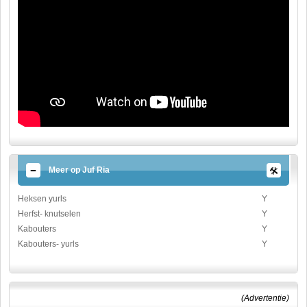
Meer op Juf Ria
Heksen yurls
Y
Herfst- knutselen
Y
Kabouters
Y
Kabouters- yurls
Y
(Advertentie)