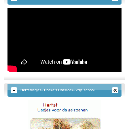
Herfstliedjes- Tineke's DoeHoek- Vrije school