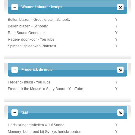
Wouter kabouter lestips
Bellen blazen - Groot, groter.. Schooltv
Y
Bellen blazen - Schooltv
Y
Rain Sound Generator
Y
Regen- door koor - YouTube
Y
Spinnen: spiderweb Pinterest
Y
Frederick de muis
Frederick muis! - YouTube
Y
Frederick the Mouse: a Story Board - YouTube
Y
taal
Herfst kringactiviteiten » Juf Sanne
Y
Memory- behorend bij Gynzys herfstwoorden
Y