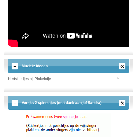
Muziek: ideeen
Herfstliedjes bij Pinkelotje
Y
Versje: 2 spinnetjes (met dank aan juf Sandra)