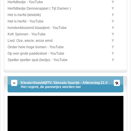
Herfstliedje - YouTube
Y
Herfstliedje Dennenappel ( Tijl Damen )
Y
Het is herfst (teleblik)
Y
Het is herfst - YouTube
Y
honderdduizend blaadjest - YouTube
Y
KvK Spinnen - YouTube
Y
Lied: Oze, wieze, woze wind
Y
Onder hele hoge bomen - YouTube
Y
Op een grote paddestoel - YouTube
Y
Spetter spetter spat (liedje) - YouTube
Y
KleuterthuisblijfTV: Simsala Saartje - Aflevering 21 //
Het regent, de pannetjes worden nat