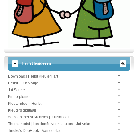
Herfst lesideeen
Downloads Herfst KleuterHart
Y
Herfst – Juf Marije
Y
Juf Sanne
Y
Kinderpleinen
Y
Kleuteridee » Herfst
Y
Kleuters digitaal!
Y
Seizoen: herfst Archives | JufBianca.nl
Y
Thema herfst | Lesideeën voor kleuters - Juf Anke
Y
Tineke's DoeHoek - Aan de slag
Y