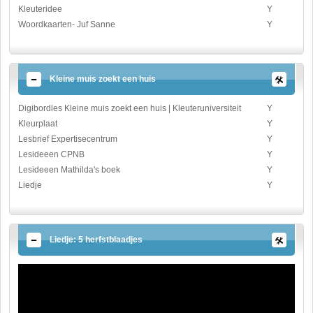
Kleuteridee
Y
Woordkaarten- Juf Sanne
Y
Kleine muis zoekt een huis
Digibordles Kleine muis zoekt een huis | Kleuteruniversiteit
Y
Kleurplaat
Y
Lesbrief Expertisecentrum
Y
Lesideeen CPNB
Y
Lesideeen Mathilda's boek
Y
Liedje
Y
Liedje: 5 herfstblaadjes