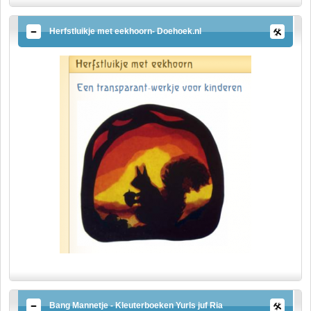
Herfstluikje met eekhoorn- Doehoek.nl
Bang Mannetje - Kleuterboeken Yurls juf Ria