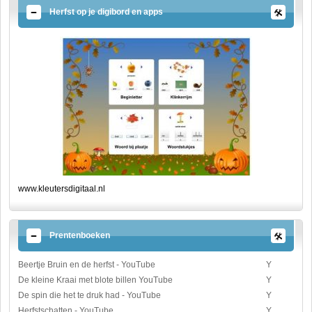
Herfst op je digibord en apps
www.kleutersdigitaal.nl
Prentenboeken
Beertje Bruin en de herfst - YouTube
Y
De kleine Kraai met blote billen YouTube
Y
De spin die het te druk had - YouTube
Y
Herfstschatten - YouTube
Y