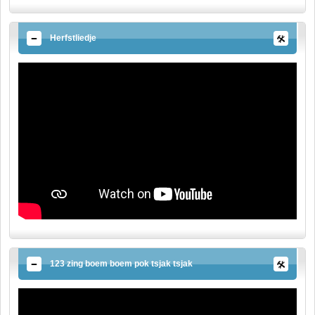
Herfstliedje
123 zing boem boem pok tsjak tsjak