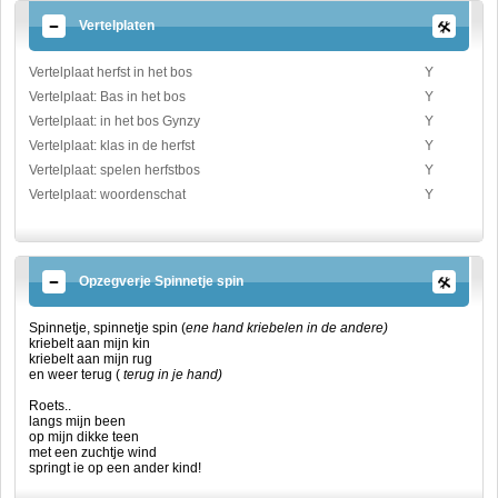
Vertelplaten
Vertelplaat herfst in het bos
Y
Vertelplaat: Bas in het bos
Y
Vertelplaat: in het bos Gynzy
Y
Vertelplaat: klas in de herfst
Y
Vertelplaat: spelen herfstbos
Y
Vertelplaat: woordenschat
Y
Opzegverje Spinnetje spin
Spinnetje, spinnetje spin (
ene hand kriebelen in de andere)
kriebelt aan mijn kin
kriebelt aan mijn rug
en weer terug (
terug in je hand)
Roets..
langs mijn been
op mijn dikke teen
met een zuchtje wind
springt ie op een ander kind!