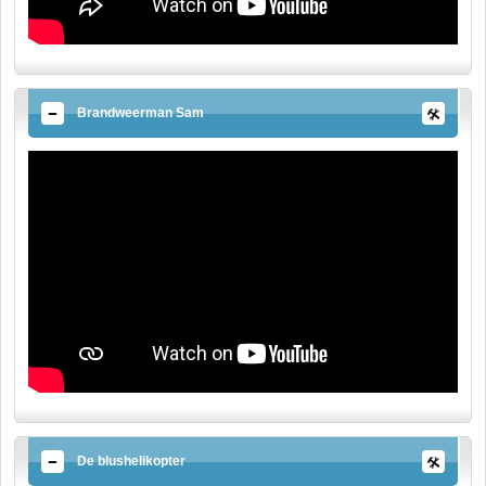
Brandweerman Sam
De blushelikopter