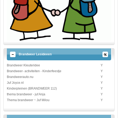
Brandweer Lesideeen
Brandweer Kleuteridee
Y
Brandweer- activiteiten - Kinderfeestje
Y
Brandweerauto.nu
Y
Juf Joyce.nl
Y
Kinderpleinen (BRANDWEER 112)
Y
thema brandweer - juf Anja
Y
Thema brandweer ~ Juf Milou
Y