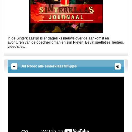
In de Sinterklaastijd is er dagelijks nieuws over de aankomst en
avonturen van de goedheiligman en zijn Pieten. Bevat spelletjes, liedjes,
video's, etc.
Juf Roos: alle sinterklaasfilmpjes