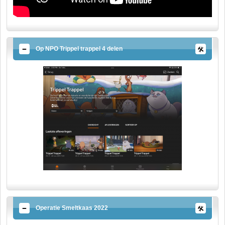
Op NPO Trippel trappel 4 delen
Operatie Smeltkaas 2022