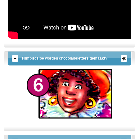
Filmpje: Hoe worden chocoladeletters gemaakt?