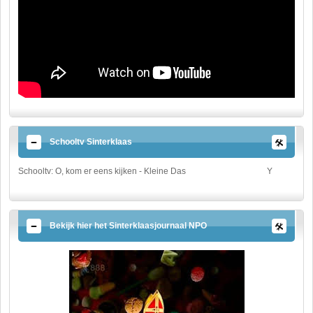
Schooltv Sinterklaas
Schooltv: O, kom er eens kijken - Kleine Das
Y
Bekijk hier het Sinterklaasjournaal NPO