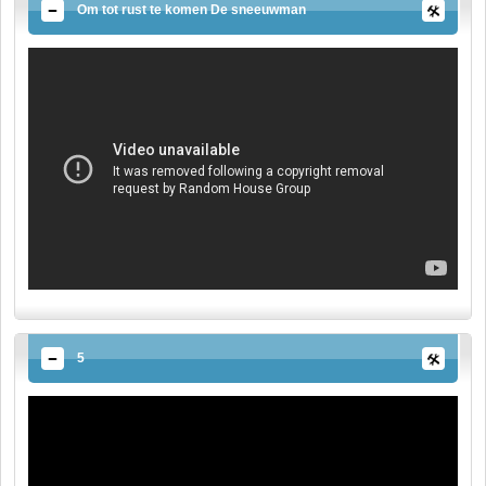
Om tot rust te komen De sneeuwman
5