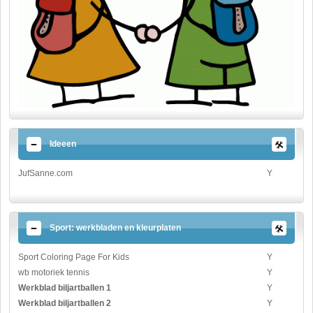
Ideeen
JufSanne.com
Y
Sport: werkbladen en kleurplaten
Sport Coloring Page For Kids
Y
wb motoriek tennis
Y
Werkblad biljartballen 1
Y
Werkblad biljartballen 2
Y