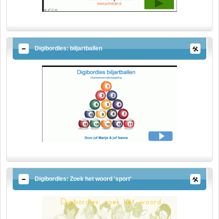
Digibordles: biljartballen
Digibordles: Zoek het woord 'sport'