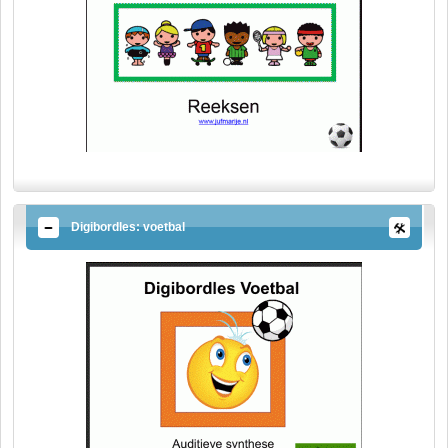
Digibordles: voetbal