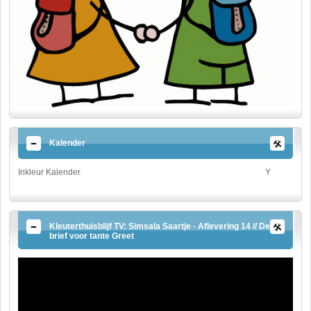
Kalender
Inkleur Kalender
Y
Kleuterthuisblijf TV: Simsala Saartje - Aflevering 14 // De
brief voor tante Greet