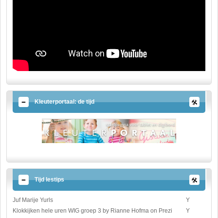
Kleuterportaal: de tijd
Tijd lestips
Juf Marije Yurls
Y
Klokkijken hele uren WIG groep 3 by Rianne Hofma on Prezi
Y