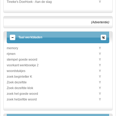
Tineke's DoeHoek - Aan de slag
Y
(Advertentie)
Taal werkbladen
memory
Y
rijmen
Y
stempel goede woord
Y
voorkant werkboekje 2
Y
woordstukjes
Y
zoek beginletter K
Y
Zoek dezelfde
Y
Zoek dezelfde klok
Y
zoek het goede woord
Y
zoek hetzelfde woord
Y