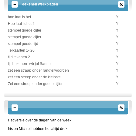
Rekenen werkbladen
hoe laat is het
Y
Hoe laat is het 2
Y
stempel goede cijfer
Y
stempel goede cijfer
Y
stempel goede tijd
Y
Telkaarten 1- 20
Y
tijd tekenen 2
Y
tijd tekenen- wb juf Sanne
Y
zet een straap onder rangtelwoorden
Y
zet een streep onder de kleinste
Y
Zet een streep onder goede cijfer
Y
Het versje over de dagen van de week:
Iris en Michiel hebben het altijd druk