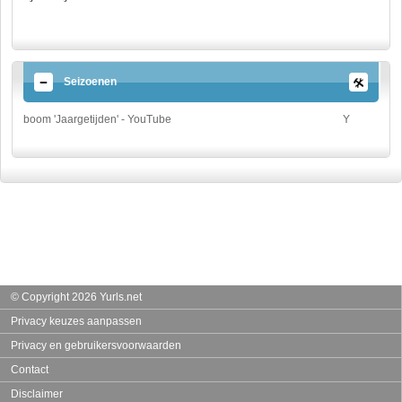
Seizoenen
boom 'Jaargetijden' - YouTube
Y
© Copyright 2026 Yurls.net
Privacy keuzes aanpassen
Privacy en gebruikersvoorwaarden
Contact
Disclaimer