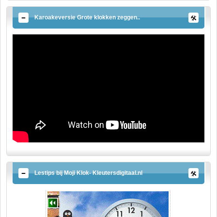
Karoakeversie Grote klokken zeggen..
Lestips bij Moji Klok- Kleutersdigitaal.nl