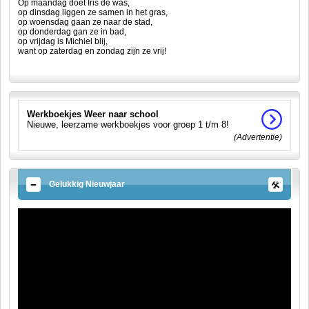
Op
maandag
doet Iris de was,
op
dinsdag
liggen ze samen in het gras,
op
woensdag
gaan ze naar de stad,
op
donderdag
gan ze in bad,
op
vrijdag
is Michiel blij,
want op
zaterdag
en
zondag
zijn ze vrij!
Werkboekjes Weer naar school
Nieuwe, leerzame werkboekjes voor groep 1 t/m 8!
(Advertentie)
Gelukkig Nieuwjaar