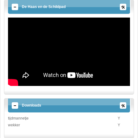
De Haas en de Schildpad
Downloads
tijdmannetje
Y
wekker
Y