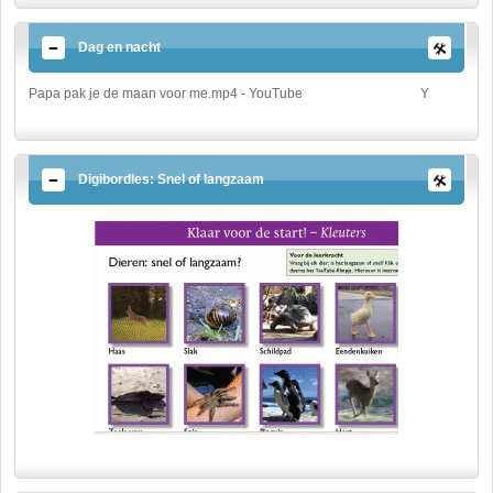
Dag en nacht
Papa pak je de maan voor me.mp4 - YouTube
Y
Digibordles: Snel of langzaam