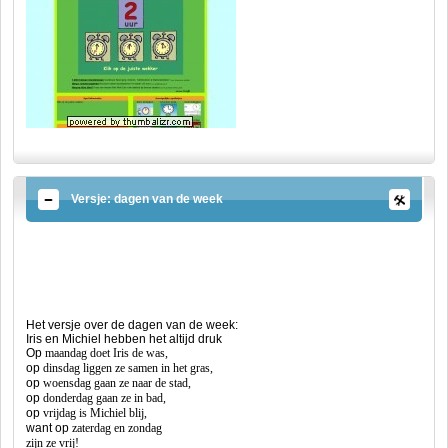
Versje: dagen van de week
Het versje over de dagen van de week:
Iris en Michiel hebben het altijd druk
Op
maandag
doet Iris de was,
op
dinsdag
liggen ze samen in het gras,
op
woensdag
gaan ze naar de stad,
op
donderdag
gaan ze in bad,
op
vrijdag
is Michiel blij,
want op
zaterdag
en
zondag
zijn ze vrij!